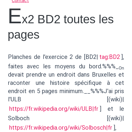
Contact
E
x2 BD2 toutes les
pages
Planches de l'exercice 2 de [BD2|
tag:BD2
],
faites avec les moyens du bord.%%%_
On
devait prendre un endroit dans Bruxelles et
raconter une histoire spécifique à cet
endroit en 5 pages minimum.__%%%J'ai pris
l'ULB [(wiki)|
https://fr.wikipedia.org/wiki/ULB|fr
] et le
Solboch [(wiki)|
https://fr.wikipedia.org/wiki/Solbosch|fr
],