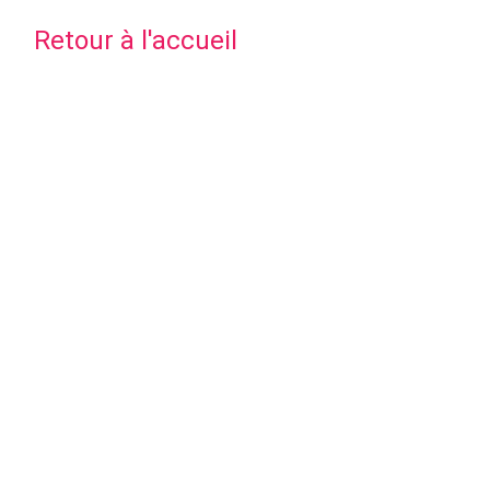
Retour à l'accueil
Si vous aimez ce que nous faisons, soutenez nous et
partagez nos écrits. Vous pouvez nous faire un don sur
liberapay.com/cipherbliss
.
Accueil
Portfolio
Qzine
Cipherbliss
Flux RSS
Sources des illustrations
Blogroll
Tags
Contact