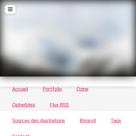
T
ykayn Blog
Le vortex à chats - Illustrations, trucs en tout
genre par Tykayn
Accueil
Portfolio
Qzine
Cipherbliss
Flux RSS
Sources des illustrations
Blogroll
Tags