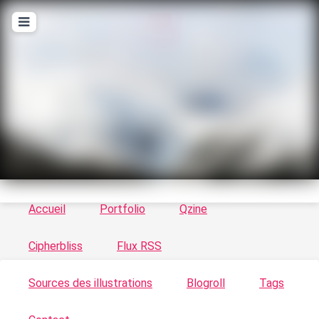
T
ykayn Blog
Le vortex à chats - Illustrations, trucs en tout
genre par Tykayn
Accueil
Portfolio
Qzine
Cipherbliss
Flux RSS
Sources des illustrations
Blogroll
Tags