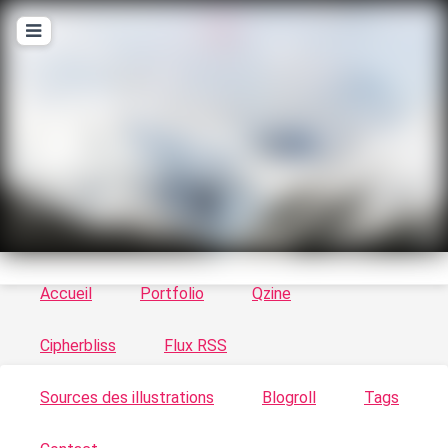
T
ykayn Blog
Le vortex à chats - Illustrations, trucs en tout
genre par Tykayn
Accueil
Portfolio
Qzine
Cipherbliss
Flux RSS
Sources des illustrations
Blogroll
Tags