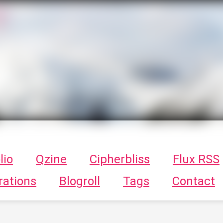
T
ykayn Blog
ts - Illustrations, trucs en tout genre par Tykayn
lio
Qzine
Cipherbliss
Flux RSS
rations
Blogroll
Tags
Contact