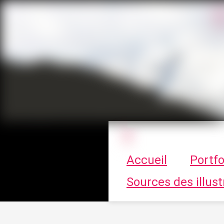
Le vortex à cha
Accueil
Portfo
Sources des illust