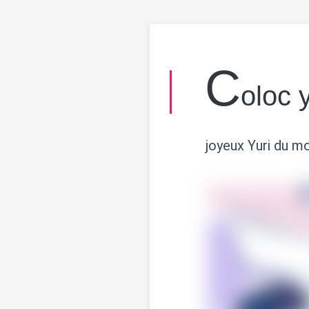
C
oloc y
joyeux Yuri du mo