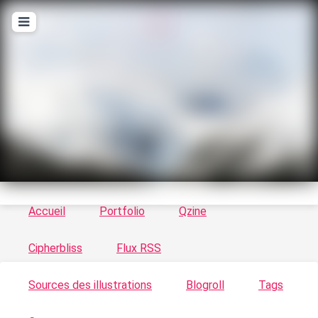
T
ykayn Blog
Le vortex à chats - Illustrations, trucs en tout
genre par Tykayn
Accueil
Portfolio
Qzine
Cipherbliss
Flux RSS
Sources des illustrations
Blogroll
Tags