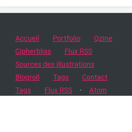
Accueil
Portfolio
Qzine
Cipherbliss
Flux RSS
Sources des illustrations
Blogroll
Tags
Contact
Tags
Flux RSS
·
Atom