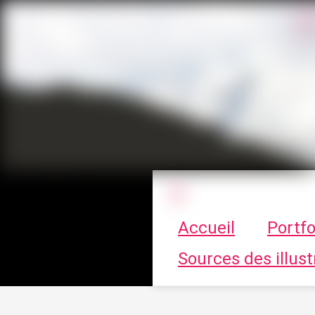
Le vortex à cha
Accueil
Portfo
Sources des illust