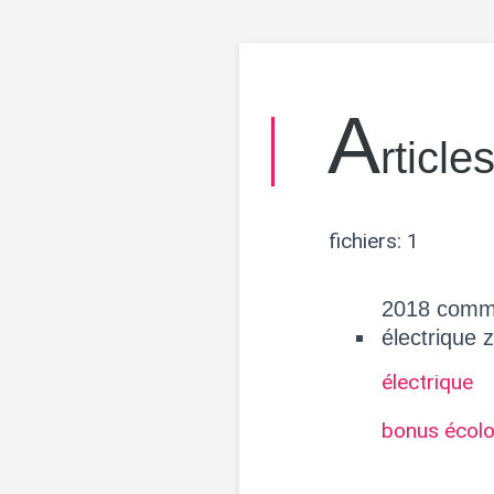
A
rticle
fichiers: 1
2018 comme
électrique 
électrique
bonus écol