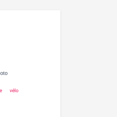
moto
e
vélo