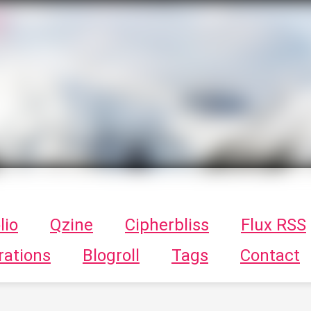
T
ykayn Blog
ts - Illustrations, trucs en tout genre par Tykayn
lio
Qzine
Cipherbliss
Flux RSS
rations
Blogroll
Tags
Contact