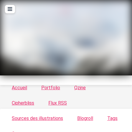
T
ykayn Blog
Le vortex à chats - Illustrations, trucs en tout
genre par Tykayn
Accueil
Portfolio
Qzine
Cipherbliss
Flux RSS
Sources des illustrations
Blogroll
Tags