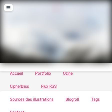
T
ykayn Blog
Le vortex à chats - Illustrations, trucs en tout
genre par Tykayn
Accueil
Portfolio
Qzine
Cipherbliss
Flux RSS
Sources des illustrations
Blogroll
Tags