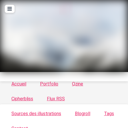
T
ykayn Blog
Le vortex à chats - Illustrations, trucs en tout
genre par Tykayn
Accueil
Portfolio
Qzine
Cipherbliss
Flux RSS
Sources des illustrations
Blogroll
Tags