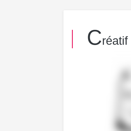
C
réatif