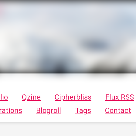
T
ykayn Blog
ts - Illustrations, trucs en tout genre par Tykayn
lio
Qzine
Cipherbliss
Flux RSS
rations
Blogroll
Tags
Contact