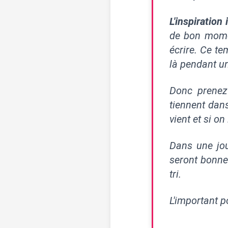
L'inspiration
de bon mome
écrire. Ce te
là pendant un
Donc prenez
tiennent dan
vient et si on
Dans une jou
seront bonnes
tri.
L'important p