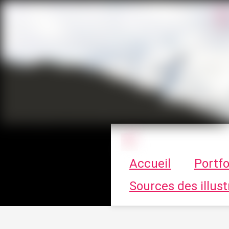
Le vortex à cha
Accueil
Portfo
Sources des illust