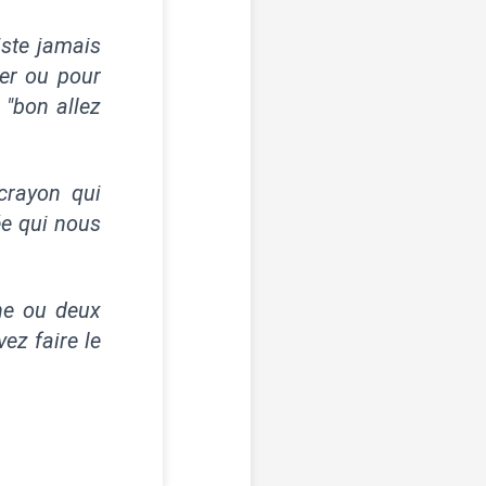
xiste jamais
er ou pour
 "
bon allez
crayon qui
ée qui nous
ne ou deux
ez faire le