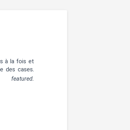
s à la fois et
re des cases.
eatured.