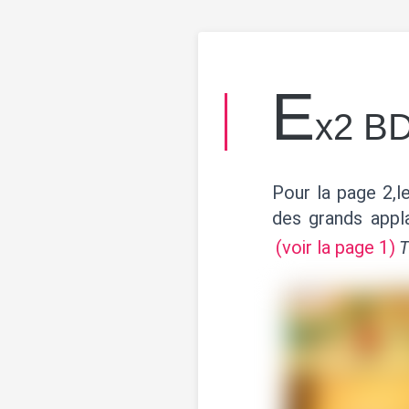
E
x2 BD
Pour la page 2,l
des grands appla
(voir la page 1)