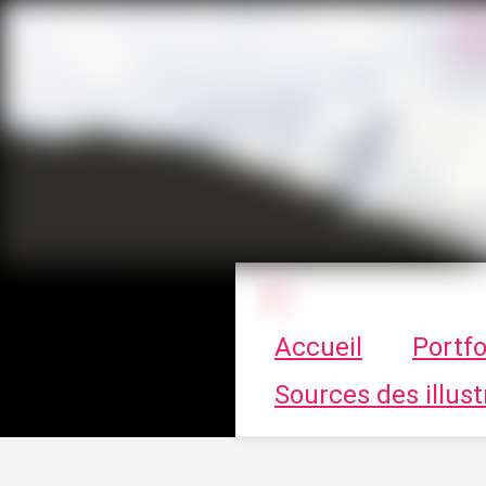
Le vortex à cha
Accueil
Portfo
Sources des illust