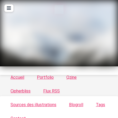
T
ykayn Blog
Le vortex à chats - Illustrations, trucs en tout
genre par Tykayn
Accueil
Portfolio
Qzine
Cipherbliss
Flux RSS
Sources des illustrations
Blogroll
Tags