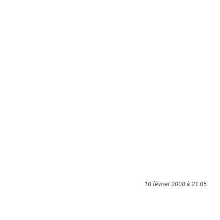
10 février 2008 à 21:05
Tags:
BD
wtf
dessin