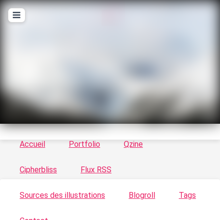
T
ykayn Blog
Le vortex à chats - Illustrations, trucs en tout
genre par Tykayn
Accueil
Portfolio
Qzine
Cipherbliss
Flux RSS
Sources des illustrations
Blogroll
Tags