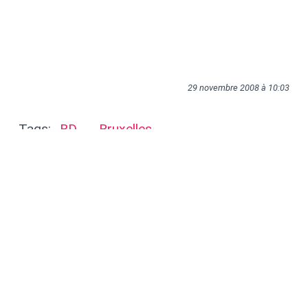
29 novembre 2008 à 10:03
Tags:
BD
Bruxelles
Articles liés
Encore un billet qui parle de
politique
Weekend bière et vert