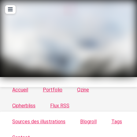
T
ykayn Blog
Le vortex à chats - Illustrations, trucs en tout
genre par Tykayn
Accueil
Portfolio
Qzine
Cipherbliss
Flux RSS
Sources des illustrations
Blogroll
Tags