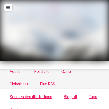
T
ykayn Blog
Le vortex à chats - Illustrations, trucs en tout
genre par Tykayn
Accueil
Portfolio
Qzine
Cipherbliss
Flux RSS
Sources des illustrations
Blogroll
Tags