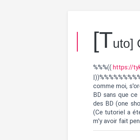
[t
uto]
%%%((
https://t
|))%%%%%%%%%Vo
comme moi, s'orga
BD sans que ce 
des BD (one sho
(Ce tutoriel a é
m'y avoir fait pens