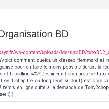
 Organisation BD
ykayn.fr/wp-content/uploads/Ms/tutoBD/tutoBD2_c
ici comment quelqu'un d'assez flemmard et ma
nise pour en faire le moins possible durant la réa
soit brouillion.%%%Dessineux flemmards ce tuto d
t en 1 chapitre ou long récit surtout) est pou
té remis en ligne suite à la demande de Tony2chop
er ;) )