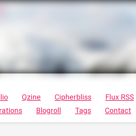
T
ykayn Blog
ts - Illustrations, trucs en tout genre par Tykayn
lio
Qzine
Cipherbliss
Flux RSS
rations
Blogroll
Tags
Contact