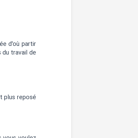
e d'où partir
s du travail de
it plus reposé
s vous voulez