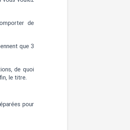
comporter de
prennent que 3
tions, de quoi
n, le titre.
séparées pour