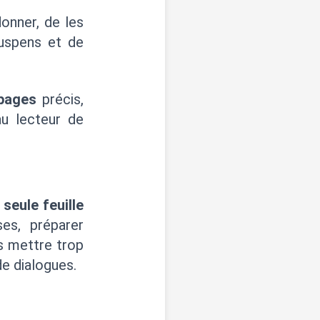
donner, de les
suspens et de
pages
précis,
au lecteur de
 seule feuille
es, préparer
as mettre trop
de dialogues.