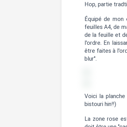
Hop, partie tradt
Équipé de mon c
feuilles A4, de 
de la feuille et
l'ordre. En lais
être faites à l'o
blur".
Voici la planche
bistouri hin!!)
La zone rose est
doit être une "ca