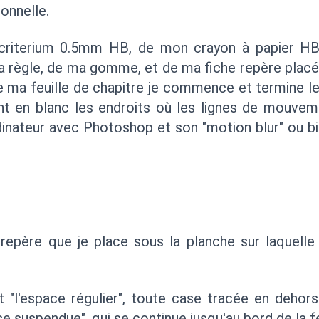
ionnelle.
riterium 0.5mm HB, de mon crayon à papier HB,
ma règle, de ma gomme, et de ma fiche repère plac
 de ma feuille de chapitre je commence et termine 
sant en blanc les endroits où les lignes de mouve
rdinateur avec Photoshop et son "motion blur" ou bi
 repère que je place sous la planche sur laquelle 
 "l'espace régulier", toute case tracée en dehor
se suspendue", qui se continue jusqu'au bord de la fe