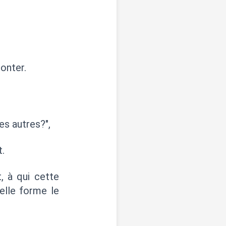
conter.
es autres?",
t.
, à qui cette
uelle forme le