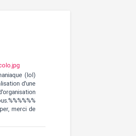
olo.jpg
niaque (lol)
lisation d'une
'organisation
r vous.%%%%%%
per, merci de