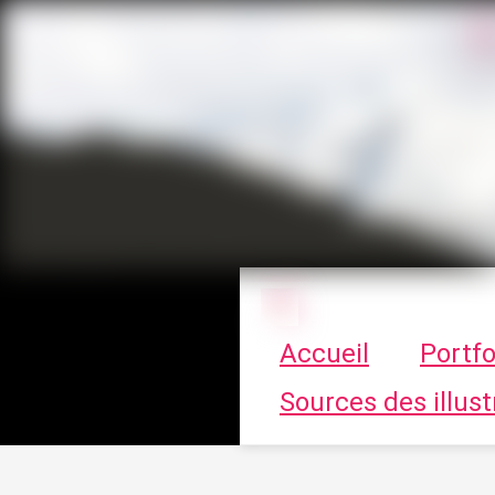
Le vortex à cha
Accueil
Portfo
Sources des illust