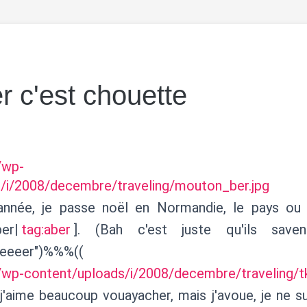
r c'est chouette
r/wp-
/i/2008/decembre/traveling/mouton_ber.jpg
année, je passe noël en Normandie, le pays ou
er|
tag:aber
]. (Bah c'est juste qu'ils save
eeeer")%%%((
r/wp-content/uploads/i/2008/decembre/traveling/tk
j'aime beaucoup vouayacher, mais j'avoue, je ne su