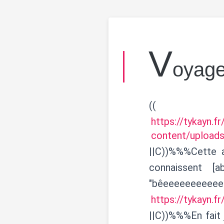
V
oyage
((
https://tykayn.f
content/uploads
||C))%%%Cette 
connaissent [ab
"bêeeeeeeeeeee
https://tykayn.f
||C))%%%En fait 