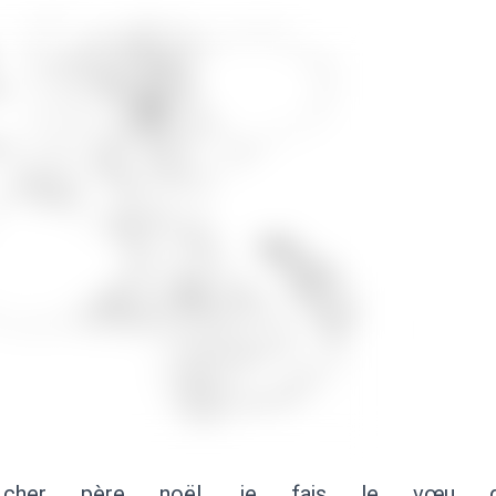
 cher père noël, je fais le vœu d