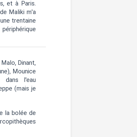
s, et à Paris.
de Maliki m'a
 une trentaine
u périphérique
t Malo, Dinant,
eune), Mounice
 dans l'eau
ieppe (mais je
de la bolée de
rcopithèques