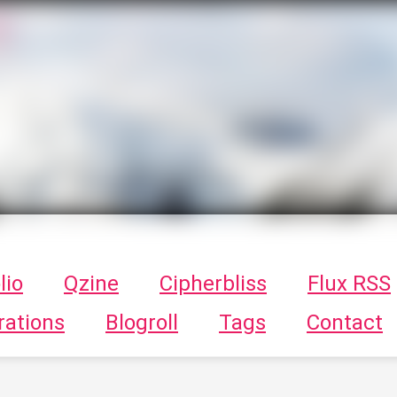
T
ykayn Blog
ts - Illustrations, trucs en tout genre par Tykayn
lio
Qzine
Cipherbliss
Flux RSS
rations
Blogroll
Tags
Contact