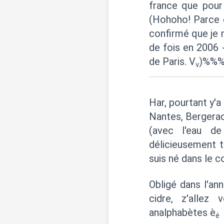
france que pour a
(Hohoho! Parce 
confirmé que je n
de fois en 2006 -
de Paris. V
)%%
v
Har, pourtant y'a 
Nantes, Bergerac,
(avec l'eau d
délicieusement 
suis né dans le 
Obligé dans l'ann
cidre, z'allez
analphabètes è
é