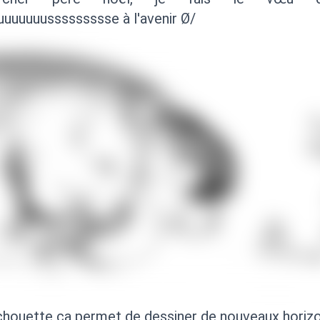
uuuuuussssssssse à l'avenir Ø/
chouette ça permet de dessiner de nouveaux horizo