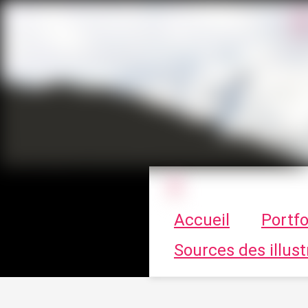
Le vortex à cha
Accueil
Portfo
Sources des illust