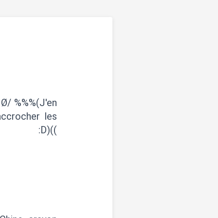
e Ø/ %%%(J'en
accrocher les
l :D)((