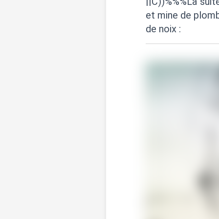
||C))%%%La suit
et mine de plomb
de noix :