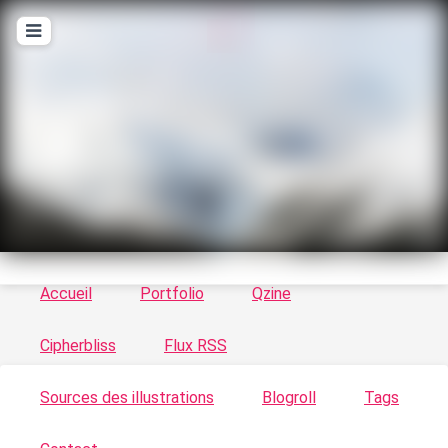
T
ykayn Blog
Le vortex à chats - Illustrations, trucs en tout
genre par Tykayn
Accueil
Portfolio
Qzine
Cipherbliss
Flux RSS
Sources des illustrations
Blogroll
Tags