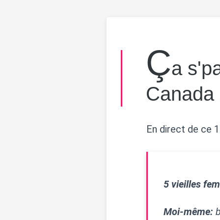
ç
a s'p
Canada
En direct de ce 1
5 vieilles fe
Moi-même:
b