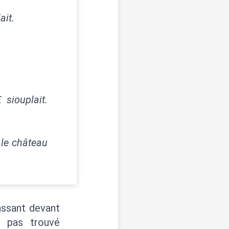
ait.
siouplait.
 le château
passant devant
t pas trouvé