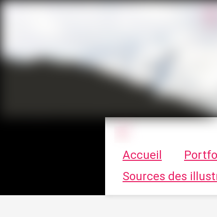
Le vortex à cha
Accueil
Portfo
Sources des illust