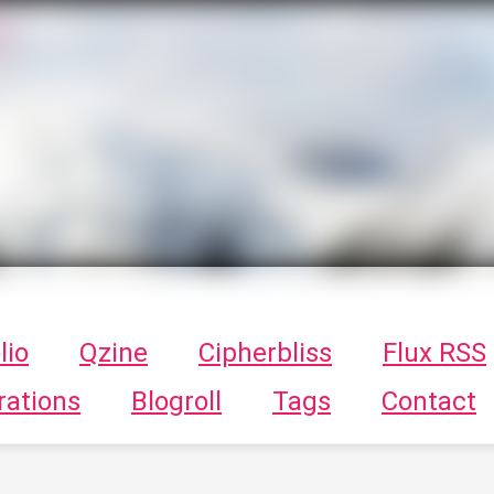
T
ykayn Blog
ts - Illustrations, trucs en tout genre par Tykayn
lio
Qzine
Cipherbliss
Flux RSS
rations
Blogroll
Tags
Contact