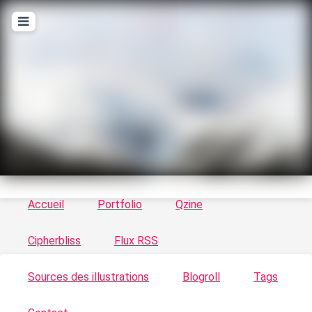
T
ykayn Blog
Le vortex à chats - Illustrations, trucs en tout
genre par Tykayn
Accueil
Portfolio
Qzine
Cipherbliss
Flux RSS
Sources des illustrations
Blogroll
Tags