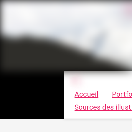
Le vortex à cha
Accueil
Portfo
Sources des illust