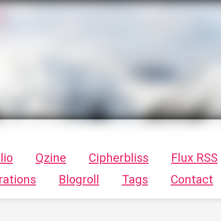
T
ykayn Blog
ts - Illustrations, trucs en tout genre par Tykayn
lio
Qzine
Cipherbliss
Flux RSS
rations
Blogroll
Tags
Contact