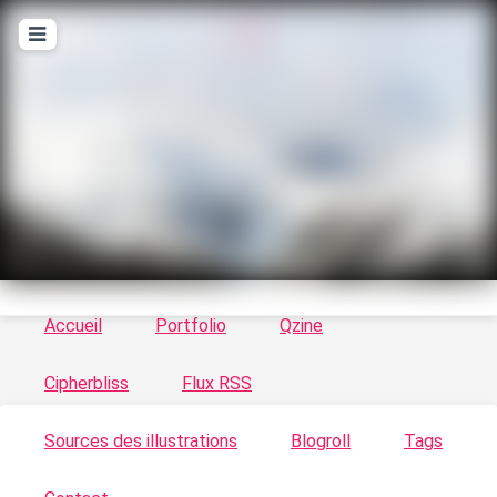
T
ykayn Blog
Le vortex à chats - Illustrations, trucs en tout
genre par Tykayn
Accueil
Portfolio
Qzine
Cipherbliss
Flux RSS
Sources des illustrations
Blogroll
Tags