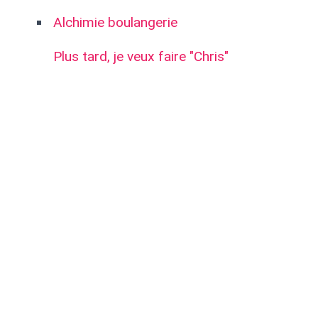
Alchimie boulangerie
Plus tard, je veux faire "Chris"
comme métier
Les larmes de miel -
manolosanctis
Article précédent:
2009 BD2 - exercice 4 - Jury
Article suivant:
2009 (BD one shot) Ayominai Hitomi