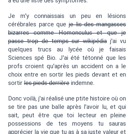
a eu une liste des symptômes.
Je m'y connaissais un peu en lésions
cérébrales parce que
je lis des mangasses
bizarres comme Homonculus et que je
passe trop de temps sur wikipédia
j'ai vu
quelques trucs au lycée où je faisais
Sciences spé Bio. J'ai été tétonné que les
profs croient qu'après un accident on a le
choix entre en sortir les pieds devant et en
sortir
les pieds derrière
indemne.
Donc voilà, j'ai réalisé une ptite histoire où on
se tire pas une balle après l'avoir lu, et qui
sait, peut être que toi lecteur en pleine
possessions de tes moyens tu sauras
apprécier la vie que tu as à sa juste valeur et