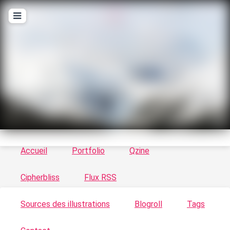
T
ykayn Blog
Le vortex à chats - Illustrations, trucs en tout
genre par Tykayn
Accueil
Portfolio
Qzine
Cipherbliss
Flux RSS
Sources des illustrations
Blogroll
Tags