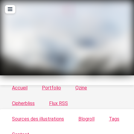
T
ykayn Blog
Le vortex à chats - Illustrations, trucs en tout
genre par Tykayn
Accueil
Portfolio
Qzine
Cipherbliss
Flux RSS
Sources des illustrations
Blogroll
Tags