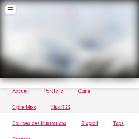
T
ykayn Blog
Le vortex à chats - Illustrations, trucs en tout
genre par Tykayn
Accueil
Portfolio
Qzine
Cipherbliss
Flux RSS
Sources des illustrations
Blogroll
Tags