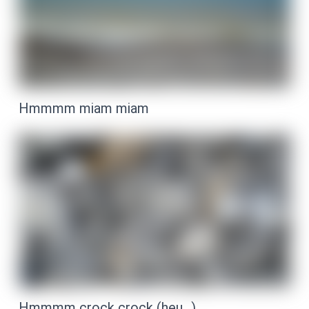
Hmmmm miam miam
Hmmmm crock crock (heu…)