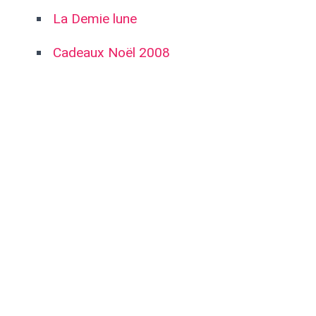
La Demie lune
Cadeaux Noël 2008
Article précédent:
2009 Don't smoke cigarette, don't take any drugs,
don't go out at night, just fuck ♫
Article suivant:
2009 Dieppe
Retour à l'accueil