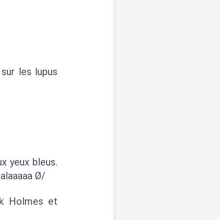
sur les lupus
x yeux bleus.
ualaaaaa Ø/
ck Holmes et