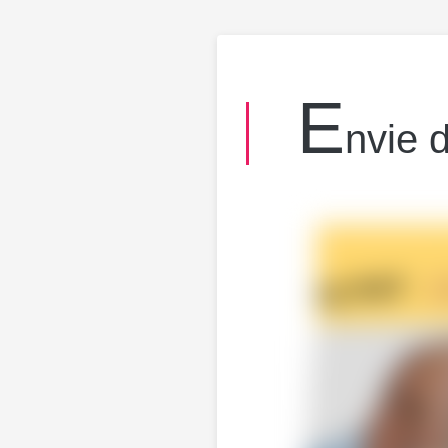
E
nvie 