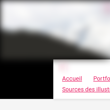
Le vortex à cha
Accueil
Portfo
Sources des illust