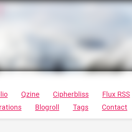
T
ykayn Blog
ts - Illustrations, trucs en tout genre par Tykayn
lio
Qzine
Cipherbliss
Flux RSS
rations
Blogroll
Tags
Contact