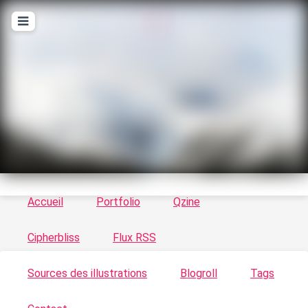
T
ykayn Blog
Le vortex à chats - Illustrations, trucs en tout
genre par Tykayn
Accueil
Portfolio
Qzine
Cipherbliss
Flux RSS
Sources des illustrations
Blogroll
Tags