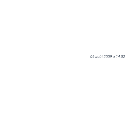
06 août 2009 à 14:02
Tags:
cours
Articles liés
Portes ouvertes ESA Saint Luc et
Made in Asia