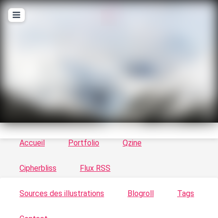
T
ykayn Blog
Le vortex à chats - Illustrations, trucs en tout
genre par Tykayn
Accueil
Portfolio
Qzine
Cipherbliss
Flux RSS
Sources des illustrations
Blogroll
Tags