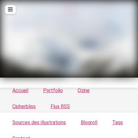
T
ykayn Blog
Le vortex à chats - Illustrations, trucs en tout
genre par Tykayn
Accueil
Portfolio
Qzine
Cipherbliss
Flux RSS
Sources des illustrations
Blogroll
Tags