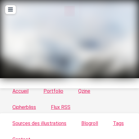
T
ykayn Blog
Le vortex à chats - Illustrations, trucs en tout
genre par Tykayn
Accueil
Portfolio
Qzine
Cipherbliss
Flux RSS
Sources des illustrations
Blogroll
Tags