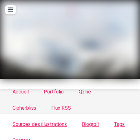
T
ykayn Blog
Le vortex à chats - Illustrations, trucs en tout
genre par Tykayn
Accueil
Portfolio
Qzine
Cipherbliss
Flux RSS
Sources des illustrations
Blogroll
Tags