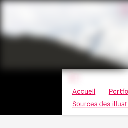
Le vortex à cha
Accueil
Portfo
Sources des illust