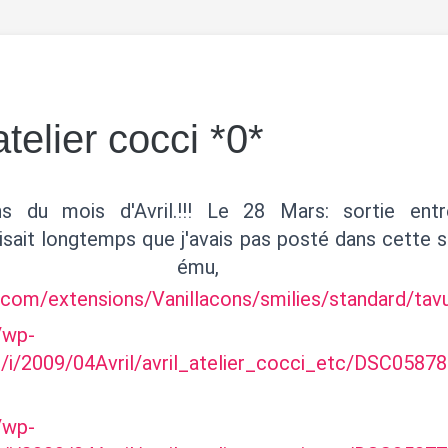
telier cocci *0*
ns du mois d'Avril.!!! Le 28 Mars: sortie ent
isait longtemps que j'avais pas posté dans cette s
p ému, tavu
e.com/extensions/Vanillacons/smilies/standard/tavu
r/wp-
/i/2009/04Avril/avril_atelier_cocci_etc/DSC0587
r/wp-