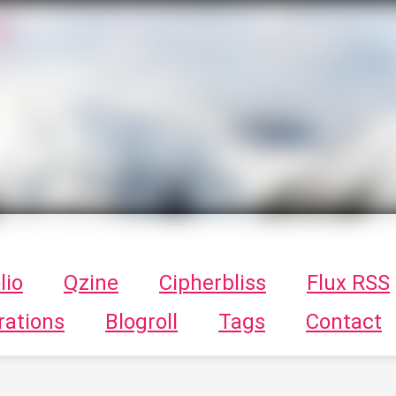
T
ykayn Blog
ts - Illustrations, trucs en tout genre par Tykayn
lio
Qzine
Cipherbliss
Flux RSS
rations
Blogroll
Tags
Contact