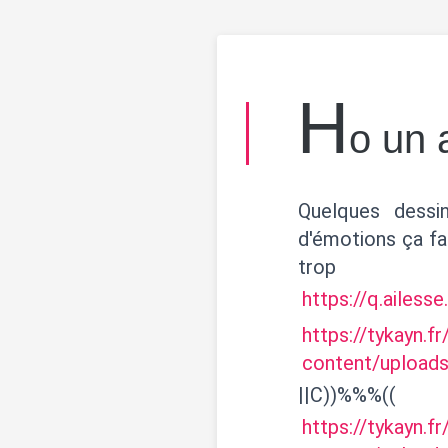
H
o un a
Quelques dessi
d'émotions ça fa
tro
https://q.ailess
https://tykayn.f
content/uploads
||C))%%%((
https://tykayn.f