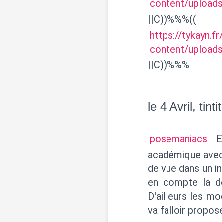
content/uploads
||C))%%%((
https://tykayn.f
content/uploads
||C))%%%
le 4 Avril, tinti
posemaniacs
Es
académique avec 
de vue dans un in
en compte la d
D'ailleurs les mo
va falloir propos