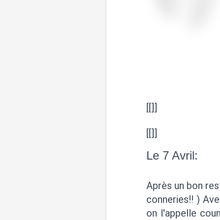
[[]]
[[]]
Le 7 Avril:
Après un bon rest
conneries!! ) Av
on l'appelle cou