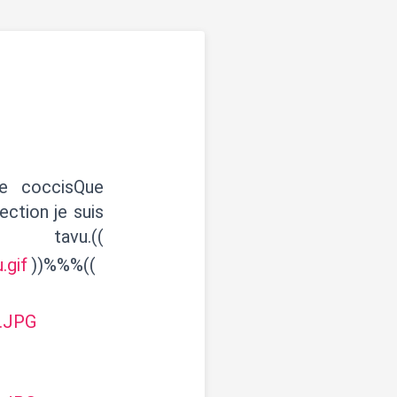
re coccisQue
ection je suis
.((
.gif
))%%%((
8.JPG