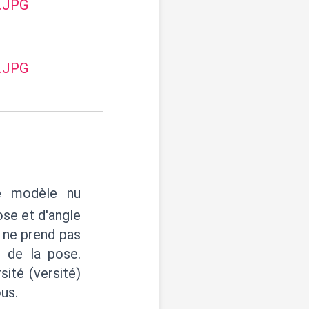
7.JPG
9.JPG
e modèle nu
se et d'angle
a ne prend pas
 de la pose.
sité (versité)
us.