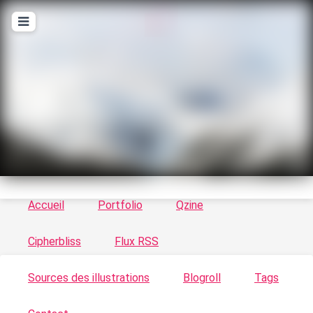
T
ykayn Blog
Le vortex à chats - Illustrations, trucs en tout
genre par Tykayn
Accueil
Portfolio
Qzine
Cipherbliss
Flux RSS
Sources des illustrations
Blogroll
Tags