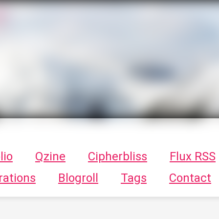
T
ykayn Blog
ts - Illustrations, trucs en tout genre par Tykayn
lio
Qzine
Cipherbliss
Flux RSS
rations
Blogroll
Tags
Contact