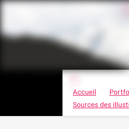
Le vortex à cha
Accueil
Portfo
Sources des illust