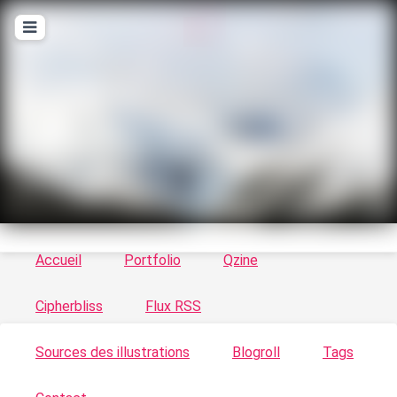
T
ykayn Blog
Le vortex à chats - Illustrations, trucs en tout
genre par Tykayn
Accueil
Portfolio
Qzine
Cipherbliss
Flux RSS
Sources des illustrations
Blogroll
Tags