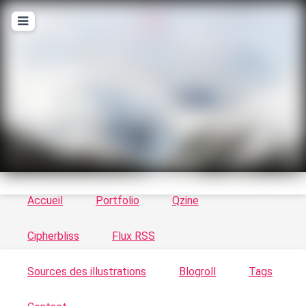
T
ykayn Blog
Le vortex à chats - Illustrations, trucs en tout
genre par Tykayn
Accueil
Portfolio
Qzine
Cipherbliss
Flux RSS
Sources des illustrations
Blogroll
Tags