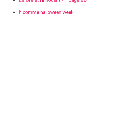
L'arbre et l'innocent - 1 page BD
h comme halloween week.
Illustrer le Kamasutra (version tk)
Article précédent:
2009 job d'été à la Brioche Dorée de Caluire.
Article suivant:
2009 Japan Expo 2009
Retour à l'accueil