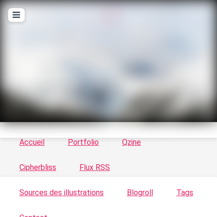
T
ykayn Blog
Le vortex à chats - Illustrations, trucs en tout
genre par Tykayn
Accueil
Portfolio
Qzine
Cipherbliss
Flux RSS
Sources des illustrations
Blogroll
Tags