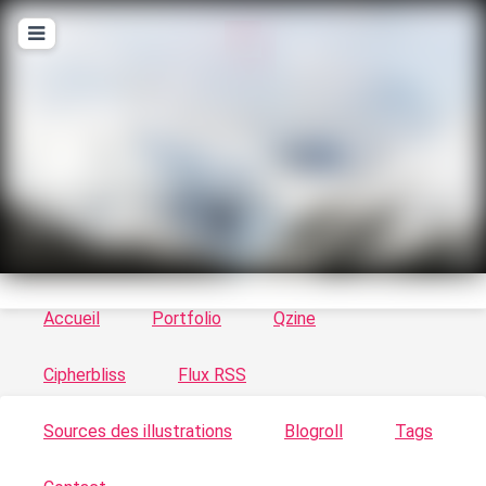
T
ykayn Blog
Le vortex à chats - Illustrations, trucs en tout
genre par Tykayn
Accueil
Portfolio
Qzine
Cipherbliss
Flux RSS
Sources des illustrations
Blogroll
Tags