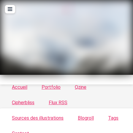
T
ykayn Blog
Le vortex à chats - Illustrations, trucs en tout
genre par Tykayn
Accueil
Portfolio
Qzine
Cipherbliss
Flux RSS
Sources des illustrations
Blogroll
Tags