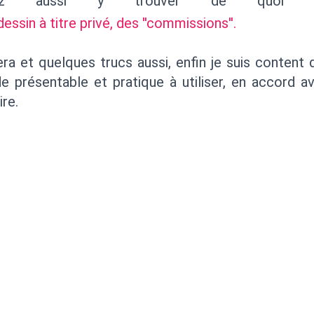
rez aussi y trouver de quoi f
sin à titre privé, des ''commissions''.
a et quelques trucs aussi, enfin je suis content d
 présentable et pratique à utiliser, en accord a
ire.