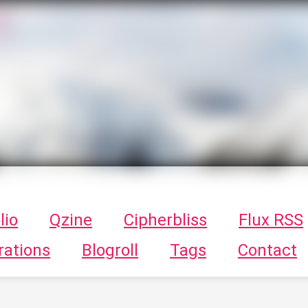
T
ykayn Blog
ts - Illustrations, trucs en tout genre par Tykayn
lio
Qzine
Cipherbliss
Flux RSS
rations
Blogroll
Tags
Contact