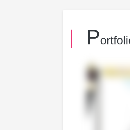
P
ortfol