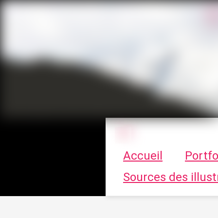
Le vortex à cha
Accueil
Portfo
Sources des illust