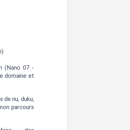
h)
an (Nano 07 -
de domaine et
s de nu, duku,
 mon parcours