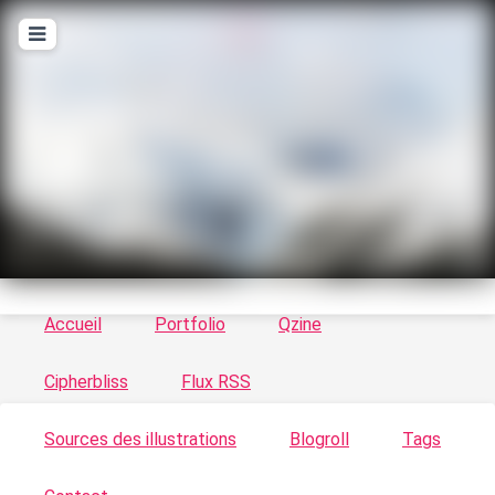
T
ykayn Blog
Le vortex à chats - Illustrations, trucs en tout
genre par Tykayn
Accueil
Portfolio
Qzine
Cipherbliss
Flux RSS
Sources des illustrations
Blogroll
Tags