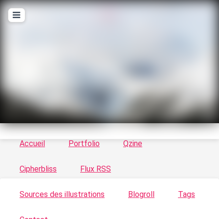
T
ykayn Blog
Le vortex à chats - Illustrations, trucs en tout
genre par Tykayn
Accueil
Portfolio
Qzine
Cipherbliss
Flux RSS
Sources des illustrations
Blogroll
Tags