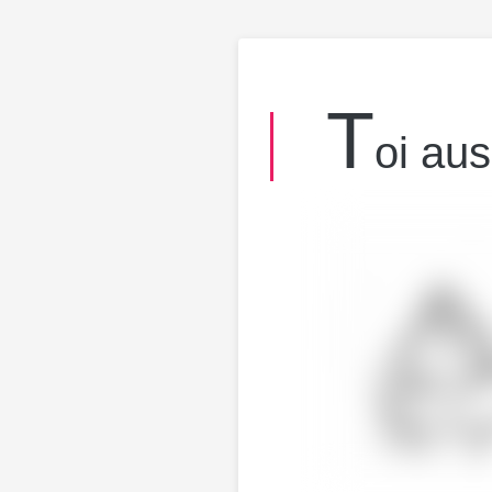
T
oi aus