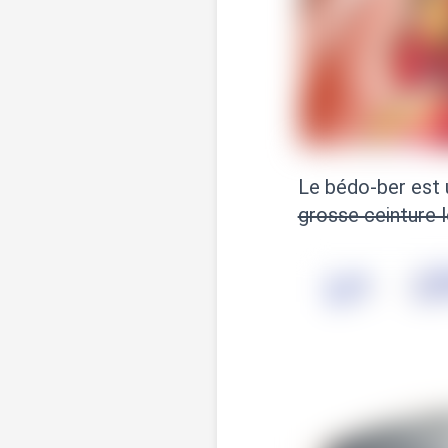
Le bédo-ber est u
grosse ceinture 