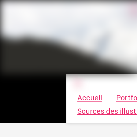
Le vortex à cha
Accueil
Portfo
Sources des illust