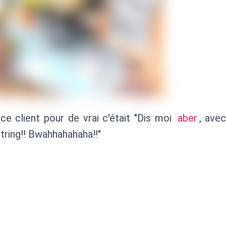
 ce client pour de vrai c'était "Dis moi
aber
, ave
string!! Bwahhahahaha!!"