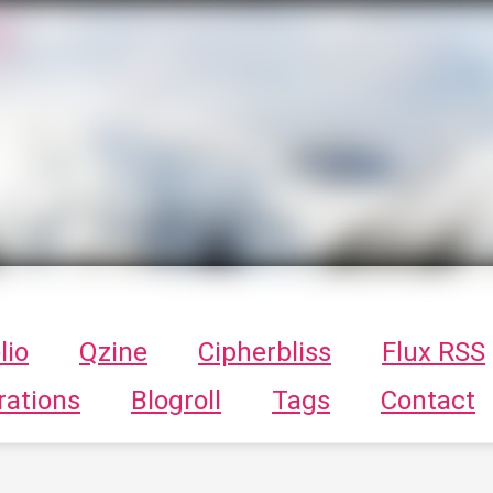
T
ykayn Blog
ts - Illustrations, trucs en tout genre par Tykayn
lio
Qzine
Cipherbliss
Flux RSS
rations
Blogroll
Tags
Contact