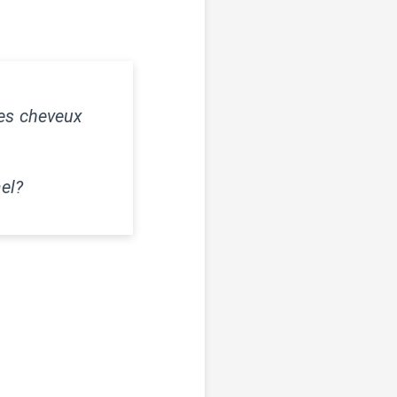
les cheveux
ael?