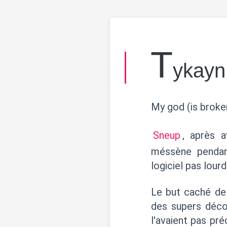
T
ykayn 
My god (is broken
Sneup
, après a
méssène pendan
logiciel pas lourd
Le but caché de 
des supers déco
l'avaient pas pré