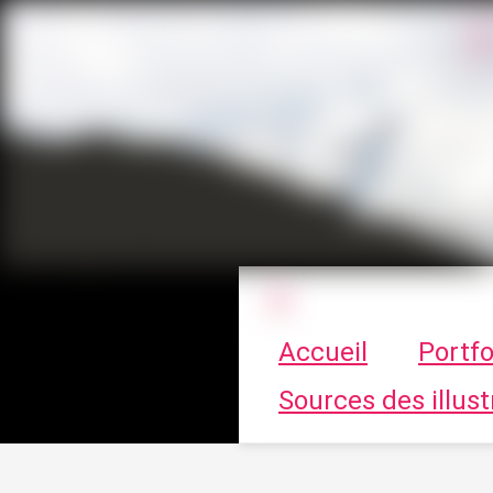
Le vortex à cha
Accueil
Portfo
Sources des illust