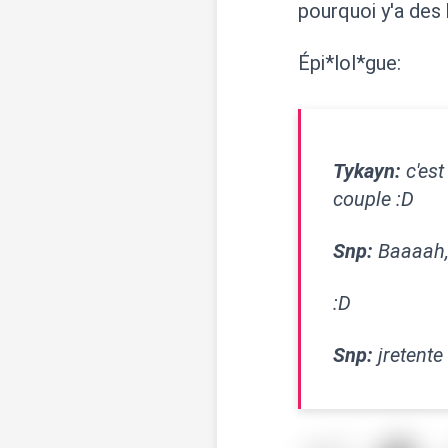
pourquoi y'a des
Épi*lol*gue:
Tykayn:
c'est
couple :D
Snp:
Baaaah, 
:D
Snp:
jretente