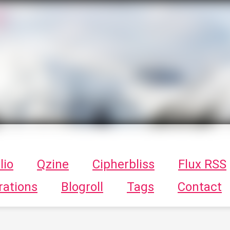
T
ykayn Blog
ts - Illustrations, trucs en tout genre par Tykayn
lio
Qzine
Cipherbliss
Flux RSS
rations
Blogroll
Tags
Contact