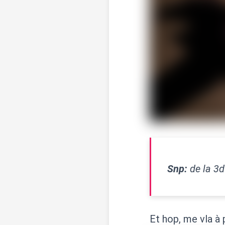
Snp:
de la 3d 
Et hop, me vla à 