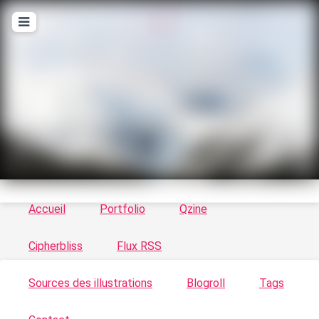
T
ykayn Blog
Le vortex à chats - Illustrations, trucs en tout
genre par Tykayn
Accueil
Portfolio
Qzine
Cipherbliss
Flux RSS
Sources des illustrations
Blogroll
Tags