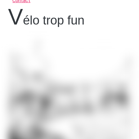
Contact
V
élo trop fun