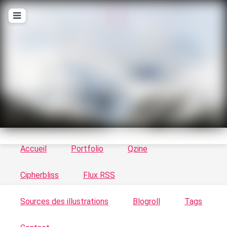
T
ykayn Blog
Le vortex à chats - Illustrations, trucs en tout
genre par Tykayn
Accueil
Portfolio
Qzine
Cipherbliss
Flux RSS
Sources des illustrations
Blogroll
Tags