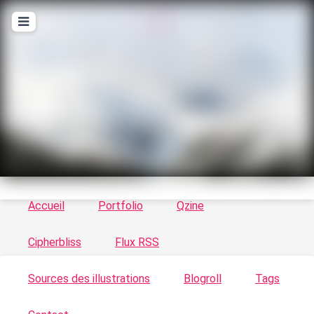
T
ykayn Blog
Le vortex à chats - Illustrations, trucs en tout
genre par Tykayn
Accueil
Portfolio
Qzine
Cipherbliss
Flux RSS
Sources des illustrations
Blogroll
Tags