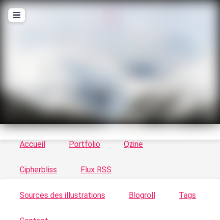
T
ykayn Blog
Le vortex à chats - Illustrations, trucs en tout
genre par Tykayn
Accueil
Portfolio
Qzine
Cipherbliss
Flux RSS
Sources des illustrations
Blogroll
Tags