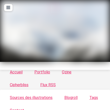
T
ykayn Blog
Le vortex à chats - Illustrations, trucs en tout
genre par Tykayn
Accueil
Portfolio
Qzine
Cipherbliss
Flux RSS
Sources des illustrations
Blogroll
Tags