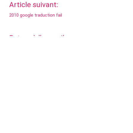
Article suivant:
2010 google traduction fail
Retour à l'accueil
Si vous aimez ce que nous faisons, soutenez nous et
partagez nos écrits. Vous pouvez nous faire un don sur
liberapay.com/cipherbliss
.
Accueil
Portfolio
Qzine
Cipherbliss
Flux RSS